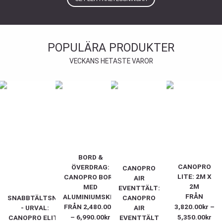
POPULÄRA PRODUKTER
VECKANS HETASTE VAROR
BORD &
CANOPRO
ÖVERDRAG:
CANOPRO
LITE: 2M X
CANOPRO BORD
AIR
2M
MED
EVENTTÄLT:
FRÅN
ALUMINIUMSKIVA
SNABBTÄLTSNABBTÄLT
CANOPRO
FRÅN
2,480.00
kr
3,820.00
kr
–
- URVAL:
AIR
–
6,990.00
kr
5,350.00
kr
CANOPRO ELITE
EVENTTÄLT