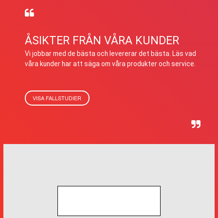
ÅSIKTER FRÅN VÅRA KUNDER
Vi jobbar med de bästa och levererar det bästa. Läs vad
våra kunder har att säga om våra produkter och service.
VISA FALLSTUDIER