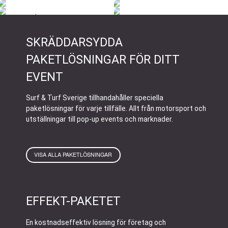
CANOPRO LITE VALV SIDOVÄGG
ROBUSTA VALV SIDOVÄGG
120.00
kr
790.00
kr
–
900.00
kr
ELITE PVC REGNRÄNNA
TRANSPARANTA SIDOVÄGGAR
790.00
kr
–
900.00
kr
790.00
kr
–
900.00
kr
LÅG SIDOVÄGGSKIT
ROBUSTA KOPPLINGSKIT
240.00
kr
–
450.00
kr
800.00
kr
–
1,100.00
kr
1,000.00
kr
–
1,870.00
kr
540.00
kr
SKRÄDDARSYDDA
PAKETLÖSNINGAR FÖR DITT
EVENT
Surf & Turf Sverige tillhandahåller speciella
paketlösningar för varje tillfälle. Allt från motorsport och
utställningar till pop-up events och marknader.
VISA ALLA PAKETLÖSNINGAR
EFFEKT-PAKETET
En kostnadseffektiv lösning för företag och