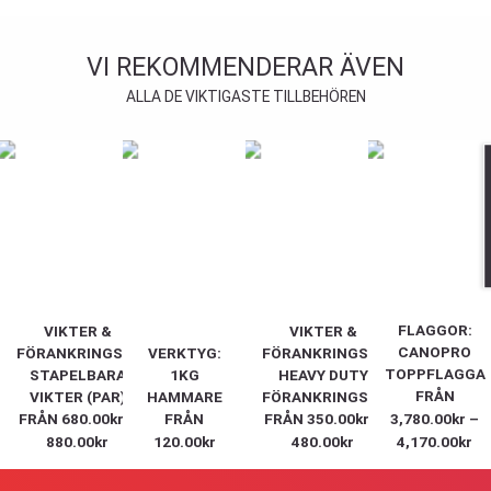
VI REKOMMENDERAR ÄVEN
ALLA DE VIKTIGASTE TILLBEHÖREN
FLAGGOR:
VIKTER &
VIKTER &
CANOPRO
FÖRANKRINGSKIT:
VERKTYG:
FÖRANKRINGSKIT:
TOPPFLAGGA
STAPELBARA
1KG
HEAVY DUTY
FRÅN
VIKTER (PAR)
HAMMARE
FÖRANKRINGSKIT
FRÅN
680.00
kr
–
FRÅN
FRÅN
350.00
kr
–
3,780.00
kr
–
880.00
kr
120.00
kr
480.00
kr
4,170.00
kr