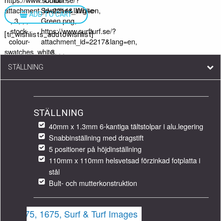
ADD TO CART
[ti_wishlists_addtowishlist]
STÄLLNING
STÄLLNING
40mm x 1.3mm 6-kantiga tältstolpar i alu.legering
Snabbinställning med dragstift
5 positioner på höjdinställning
110mm x 110mm helsvetsad förzinkad fotplatta i
stål
Bult- och mutterkonstruktion