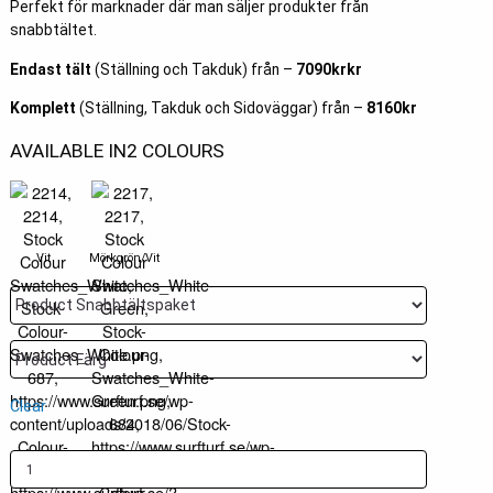
Perfekt för marknader där man säljer produkter från
snabbtältet.
Endast tält
(Ställning och Takduk) från –
7090krkr
Komplett
(Ställning, Takduk och Sidoväggar) från –
8160kr
AVAILABLE IN2 COLOURS
Vit
Mörkgrön/Vit
Clear