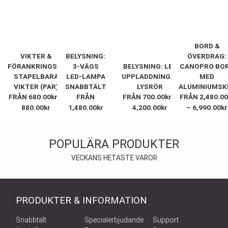
BORD &
VIKTER &
BELYSNING:
ÖVERDRAG:
FÖRANKRINGSKIT:
3-VÄGS
BELYSNING: LED
CANOPRO BO
STAPELBARA
LED-LAMPA
UPPLADDNINGSBART
MED
VIKTER (PAR)
SNABBTÄLT
LYSRÖR
ALUMINIUMSK
FRÅN
680.00
kr
–
FRÅN
FRÅN
700.00
kr
–
FRÅN
2,480.00
880.00
kr
1,480.00
kr
4,200.00
kr
–
6,990.00
kr
POPULÄRA PRODUKTER
VECKANS HETASTE VAROR
PRODUKTER & INFORMATION
Snabbtält
Specialerbjudande
Support