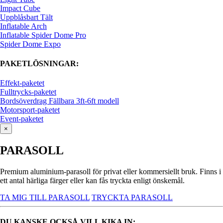
Impact Cube
Uppblåsbart Tält
Inflatable Arch
Inflatable Spider Dome Pro
Spider Dome Expo
PAKETLÖSNINGAR:
Effekt-paketet
Fulltrycks-paketet
Bordsöverdrag Fällbara 3ft-6ft modell
Motorsport-paketet
Event-paketet
×
PARASOLL
Premium aluminium-parasoll för privat eller kommersiellt bruk. Finns i
ett antal härliga färger eller kan fås tryckta enligt önskemål.
TA MIG TILL PARASOLL
TRYCKTA PARASOLL
DU KANSKE OCKSÅ VILL KIKA IN: