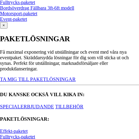
Fulltrycks-paketet
Bordsöverdrag Fällbara 3ft-6ft modell
Motorsport-paketet
Event-paketet
×
PAKETLÖSNINGAR
Få maximal exponering vid utställningar och event med våra nya
eventpaket. Skräddarsydda lösningar för dig som vill sticka ut och
synas. Perfekt för utställningar, marknadsförsäljare eller
produktlanseringar.
TA MIG TILL PAKETLÖSNINGAR
DU KANSKE OCKSÅ VILL KIKA IN:
SPECIALERBJUDANDE
TILLBEHÖR
PAKETLÖSNINGAR:
Effekt-paketet
Fulltrycks-paketet