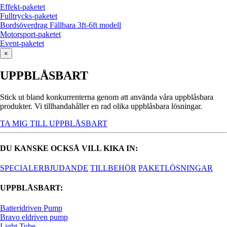
Effekt-paketet
Fulltrycks-paketet
Bordsöverdrag Fällbara 3ft-6ft modell
Motorsport-paketet
Event-paketet
×
UPPBLÅSBART
Stick ut bland konkurrenterna genom att använda våra uppblåsbara
produkter. Vi tillhandahåller en rad olika uppblåsbara lösningar.
TA MIG TILL UPPBLÅSBART
DU KANSKE OCKSÅ VILL KIKA IN:
SPECIALERBJUDANDE
TILLBEHÖR
PAKETLÖSNINGAR
UPPBLÅSBART:
Batteridriven Pump
Bravo eldriven pump
Light Tube