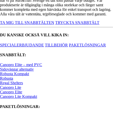
har vi på Surf&Turf Sverige ett tält som passar varje budget. Vår
produktserie är tillgänglig i många olika storlekar och färger samt
kommer kompletta med egen bärväska för enkel transport och lagring.
Alla våra tält är vattentäta, tejpförseglade och kommer med garanti.
TA MIG TILL SNABBTÄLTEN
TRYCKTA SNABBTÄLT
DU KANSKE OCKSÅ VILL KIKA IN:
SPECIALERBJUDANDE
TILLBEHÖR
PAKETLÖSNINGAR
SNABBTÄLT:
Canopro Elite – med PVC
Sidoväggar alternativ
Robusta Kompakt
Robusta
Regal Shelters
Canopro Lite
Canopro Elite
Canopro Lite Kompakt
PAKETLÖSNINGAR: