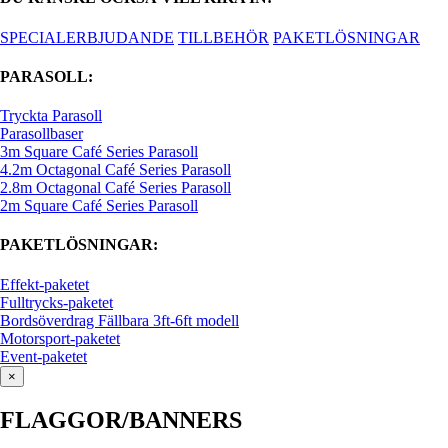
SPECIALERBJUDANDE
TILLBEHÖR
PAKETLÖSNINGAR
PARASOLL:
Tryckta Parasoll
Parasollbaser
3m Square Café Series Parasoll
4.2m Octagonal Café Series Parasoll
2.8m Octagonal Café Series Parasoll
2m Square Café Series Parasoll
PAKETLÖSNINGAR:
Effekt-paketet
Fulltrycks-paketet
Bordsöverdrag Fällbara 3ft-6ft modell
Motorsport-paketet
Event-paketet
×
FLAGGOR/BANNERS