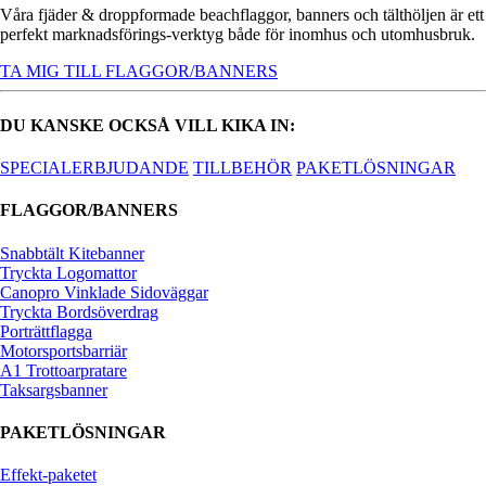
Våra fjäder & droppformade beachflaggor, banners och tälthöljen är ett
perfekt marknadsförings-verktyg både för inomhus och utomhusbruk.
TA MIG TILL FLAGGOR/BANNERS
DU KANSKE OCKSÅ VILL KIKA IN:
SPECIALERBJUDANDE
TILLBEHÖR
PAKETLÖSNINGAR
FLAGGOR/BANNERS
Snabbtält Kitebanner
Tryckta Logomattor
Canopro Vinklade Sidoväggar
Tryckta Bordsöverdrag
Porträttflagga
Motorsportsbarriär
A1 Trottoarpratare
Taksargsbanner
PAKETLÖSNINGAR
Effekt-paketet