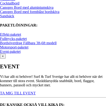
Cocktailbord
Canopro Bord med aluminiumskiva
Canopro Bord med formblåst bordskiva
Sandsäck
PAKETLÖSNINGAR:
Effekt-paketet
Fulltrycks-paketet
Bordsöverdrag Fällbara 3ft-6ft modell
Motorsport-paketet
Event-paketet
×
EVENT
Vi har allt ni behöver! Surf & Turf Sverige har allt ni behöver när det
kommer till stora event. Skräddarsydda snabbtält, bord, flaggor,
banners, parasoll och mycket mer.
TA MIG TILL EVENT
DU KANSKE OCKSÅ VILL KIKA IN: