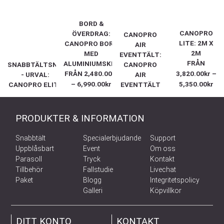
BORD &
CANOPRO
ÖVERDRAG:
CANOPRO
LITE: 2M X
CANOPRO BORD
AIR
2M
MED
EVENTTÄLT:
FRÅN
ALUMINIUMSKIVA
SNABBTÄLTSNABBTÄLT
CANOPRO
FRÅN
2,480.00
kr
3,820.00
kr
–
- URVAL:
AIR
–
6,990.00
kr
5,350.00
kr
CANOPRO ELITE
EVENTTÄLT
PRODUKTER & INFORMATION
Snabbtält
Specialerbjudande
Support
Uppblåsbart
Event
Om oss
Parasoll
Tryck
Kontakt
Tillbehör
Fallstudie
Livechat
Paket
Blogg
Integritetspolicy
Galleri
Köpvillkor
DITT KONTO
KONTAKT