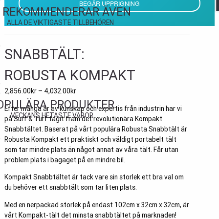
BEGÄR UPPRIGNING
I REKOMMENDERAR ÄVEN
ALLA DE VIKTIGASTE TILLBEHÖREN
SNABBTÄLT:
ROBUSTA KOMPAKT
2,856.00
kr
–
4,032.00
kr
OPULÄRA PRODUKTER
Efter många år av kunskap och expertis från industrin har vi
VECKANS HETASTE VAROR
på Surf & Turf tagit fram det revolutionära Kompakt
Snabbtältet. Baserat på vårt populära Robusta Snabbtält är
Robusta Kompakt ett praktiskt och väldigt portabelt tält
som tar mindre plats än något annat av våra tält. Får utan
problem plats i bagaget på en mindre bil.
Kompakt Snabbtältet är tack vare sin storlek ett bra val om
du behöver ett snabbtält som tar liten plats.
Med en nerpackad storlek på endast 102cm x 32cm x 32cm, är
BORD
vårt Kompakt-tält det minsta snabbtältet på marknaden!