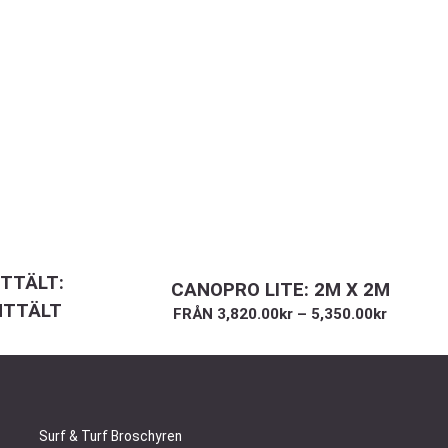
TTÄLT:
CANOPRO LITE: 2M X 2M
NTTÄLT
FRÅN
3,820.00
kr
–
5,350.00
kr
Surf & Turf Broschyren