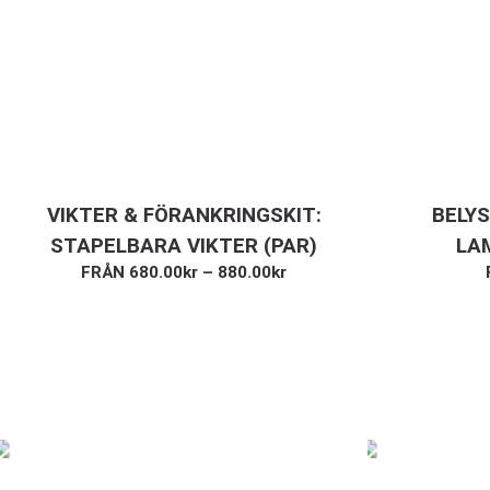
VIKTER & FÖRANKRINGSKIT:
BELYS
STAPELBARA VIKTER (PAR)
LA
FRÅN
680.00
kr
–
880.00
kr