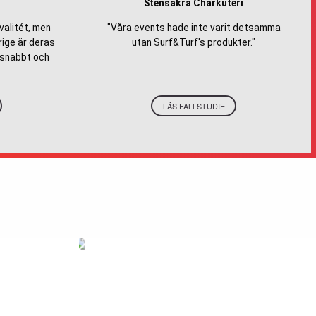
Stensåkra Charkuteri
valitét, men
"Våra events hade inte varit detsamma
rige är deras
utan Surf&Turf's produkter."
 snabbt och
"
LÄS FALLSTUDIE