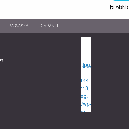
[ti_wishli
BÄRVÄSKA
GARANTI
ng