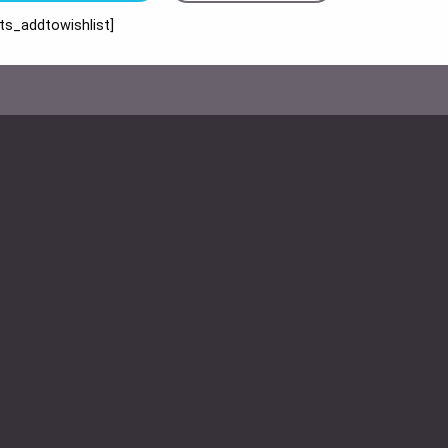
sts_addtowishlist]