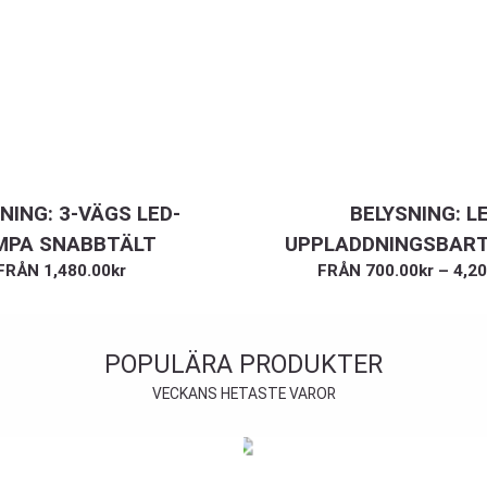
NING: 3-VÄGS LED-
BELYSNING: L
MPA SNABBTÄLT
UPPLADDNINGSBART
FRÅN
1,480.00
kr
FRÅN
700.00
kr
–
4,20
POPULÄRA PRODUKTER
VECKANS HETASTE VAROR