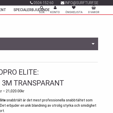
0504-152 60
INFO@SURFTURF.SE
ENT
SPECIALERBJUDANDE
SÖK
KONTO
ÖNSKELISTA
0 VAROR
PRO ELITE:
X 3M TRANSPARANT
kr
–
21,020.00
kr
lite
snabbtält är det mest professionella snabbtältet som
. Det erbjuder en unik blandning av otrolig styrka och smidighet
ort.