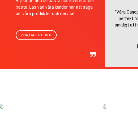
Vi jobbar med de bästa och levererar det
bästa. Läs vad våra kunder har att säga
"Våra Canop
om våra produkter och service.
perfekt fö
smidigt att 
VISA FALLSTUDIER