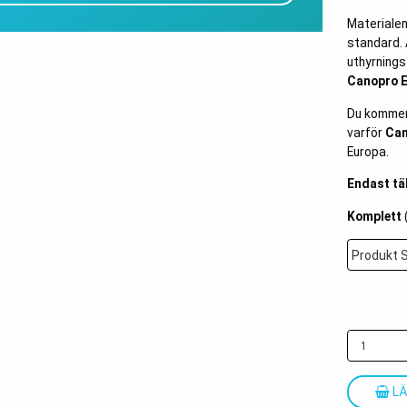
Materialen
standard. 
uthyrnings
Canopro E
Du kommer 
varför
Can
Europa.
Endast tä
Komplett
LÄ