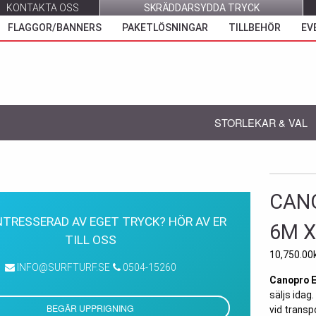
KONTAKTA OSS
SKRÄDDARSYDDA TRYCK
FLAGGOR/BANNERS
PAKETLÖSNINGAR
TILLBEHÖR
EV
STORLEKAR & VAL
CANO
INTRESSERAD AV EGET TRYCK? HÖR AV ER
6M 
TILL OSS
10,750.00
INFO@SURFTURF.SE
0504-15260
Canopro E
säljs idag
BEGÄR UPPRIGNING
vid transp