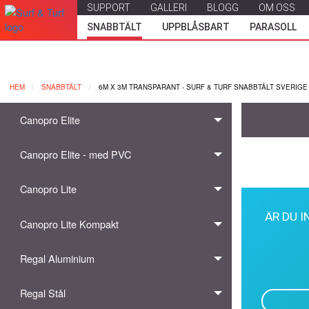
SUPPORT
GALLERI
BLOGG
OM OSS
SNABBTÄLT
UPPBLÅSBART
PARASOLL
HEM
SNABBTÄLT
NUVARANDE:
6M X 3M TRANSPARANT - SURF & TURF SNABBTÄLT SVERIGE
Canopro Elite
Canopro Elite - med PVC
Canopro Lite
ÄR DU 
Canopro Lite Kompakt
Regal Aluminium
Regal Stål