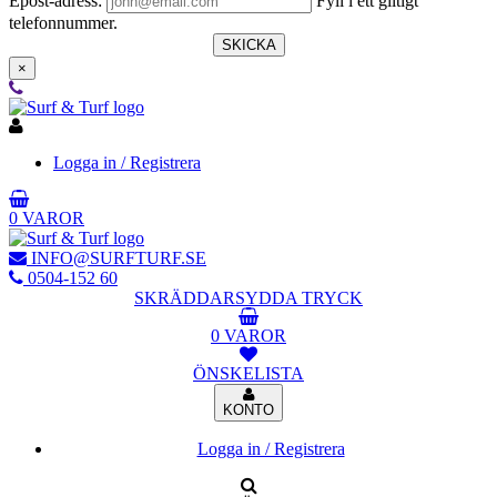
Epost-adress:
Fyll i ett giltigt
telefonnummer.
SKICKA
×
Logga in / Registrera
0 VAROR
INFO@SURFTURF.SE
0504-152 60
SKRÄDDARSYDDA TRYCK
0 VAROR
ÖNSKELISTA
KONTO
Logga in / Registrera