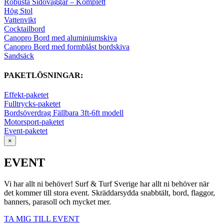
Robusta Sidoväggar – Komplett
Hög Stol
Vattenvikt
Cocktailbord
Canopro Bord med aluminiumskiva
Canopro Bord med formblåst bordskiva
Sandsäck
PAKETLÖSNINGAR:
Effekt-paketet
Fulltrycks-paketet
Bordsöverdrag Fällbara 3ft-6ft modell
Motorsport-paketet
Event-paketet
×
EVENT
Vi har allt ni behöver! Surf & Turf Sverige har allt ni behöver när
det kommer till stora event. Skräddarsydda snabbtält, bord, flaggor,
banners, parasoll och mycket mer.
TA MIG TILL EVENT