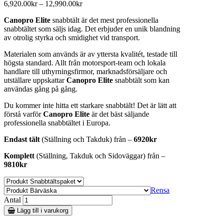
6,920.00
kr
–
12,990.00
kr
Canopro Elite
snabbtält är det mest professionella
snabbtältet som säljs idag. Det erbjuder en unik blandning
av otrolig styrka och smidighet vid transport.
Materialen som används är av yttersta kvalitét, testade till
högsta standard. Allt från motorsport-team och lokala
handlare till uthyrningsfirmor, marknadsförsäljare och
utställare uppskattar
Canopro Elite
snabbtält som kan
användas gång på gång.
Du kommer inte hitta ett starkare snabbtält! Det är lätt att
förstå varför
Canopro Elite
är det bäst säljande
professionella snabbtältet i Europa.
Endast tält
(Ställning och Takduk) från –
6920kr
Komplett
(Ställning, Takduk och Sidoväggar) från –
9810kr
Rensa
Antal
Lägg till i varukorg