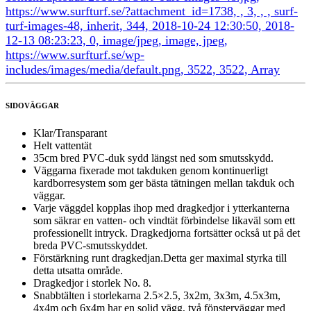
SIDOVÄGGAR
Klar/Transparant
Helt vattentät
35cm bred PVC-duk sydd längst ned som smutsskydd.
Väggarna fixerade mot takduken genom kontinuerligt
kardborresystem som ger bästa tätningen mellan takduk och
väggar.
Varje väggdel kopplas ihop med dragkedjor i ytterkanterna
som säkrar en vatten- och vindtät förbindelse likaväl som ett
professionellt intryck. Dragkedjorna fortsätter också ut på det
breda PVC-smutsskyddet.
Förstärkning runt dragkedjan.Detta ger maximal styrka till
detta utsatta område.
Dragkedjor i storlek No. 8.
Snabbtälten i storlekarna 2.5×2.5, 3x2m, 3x3m, 4.5x3m,
4x4m och 6x4m har en solid vägg, två fönsterväggar med