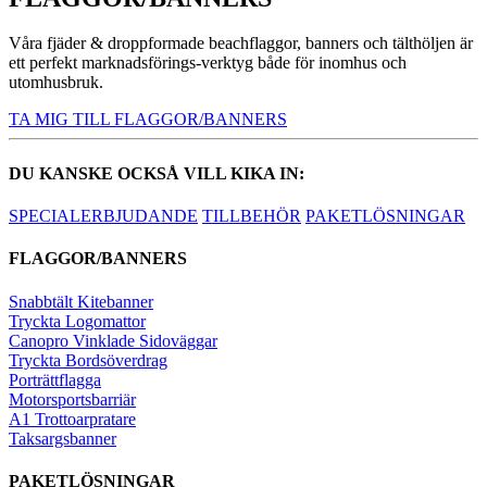
Våra fjäder & droppformade beachflaggor, banners och tälthöljen är
ett perfekt marknadsförings-verktyg både för inomhus och
utomhusbruk.
TA MIG TILL FLAGGOR/BANNERS
DU KANSKE OCKSÅ VILL KIKA IN:
SPECIALERBJUDANDE
TILLBEHÖR
PAKETLÖSNINGAR
FLAGGOR/BANNERS
Snabbtält Kitebanner
Tryckta Logomattor
Canopro Vinklade Sidoväggar
Tryckta Bordsöverdrag
Porträttflagga
Motorsportsbarriär
A1 Trottoarpratare
Taksargsbanner
PAKETLÖSNINGAR