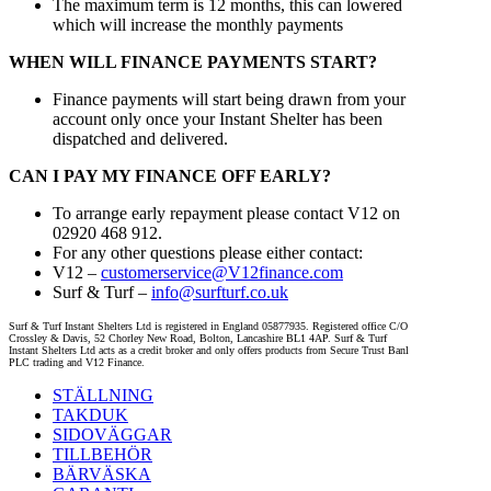
The maximum term is 12 months, this can lowered
which will increase the monthly payments
WHEN WILL FINANCE PAYMENTS START?
Finance payments will start being drawn from your
account only once your Instant Shelter has been
dispatched and delivered.
CAN I PAY MY FINANCE OFF EARLY?
To arrange early repayment please contact V12 on
02920 468 912.
For any other questions please either contact:
V12 –
customerservice@V12finance.com
Surf & Turf –
info@surfturf.co.uk
Surf & Turf Instant Shelters Ltd is registered in England 05877935. Registered office C/O
Crossley & Davis, 52 Chorley New Road, Bolton, Lancashire BL1 4AP. Surf & Turf
Instant Shelters Ltd acts as a credit broker and only offers products from Secure Trust Banl
PLC trading and V12 Finance.
STÄLLNING
TAKDUK
SIDOVÄGGAR
TILLBEHÖR
BÄRVÄSKA