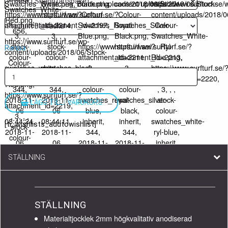
Rensa
LÄGG TILL I VARUKORG
[ti_wishlists_addtowishlist]
STÄLLNING
STÄLLNING
Materialtjocklek 2mm högkvalitativ anodiserad