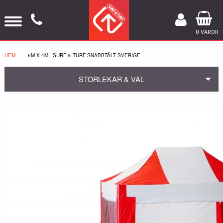
0 VAROR
HEM
NUVARANDE:
6M X 4M - SURF & TURF SNABBTÄLT SVERIGE
STORLEKAR & VAL