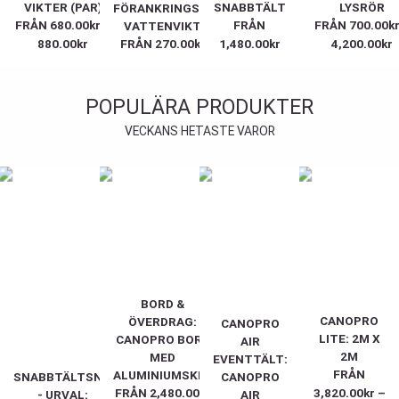
VIKTER (PAR)
SNABBTÄLT
LYSRÖR
FÖRANKRINGSKIT:
FRÅN
680.00
kr
–
FRÅN
FRÅN
700.00
k
VATTENVIKT
880.00
kr
FRÅN
270.00
kr
1,480.00
kr
4,200.00
kr
POPULÄRA PRODUKTER
VECKANS HETASTE VAROR
BORD &
CANOPRO
ÖVERDRAG:
CANOPRO
LITE: 2M X
CANOPRO BORD
AIR
2M
MED
EVENTTÄLT:
FRÅN
ALUMINIUMSKIVA
SNABBTÄLTSNABBTÄLT
CANOPRO
FRÅN
2,480.00
kr
3,820.00
kr
–
- URVAL:
AIR