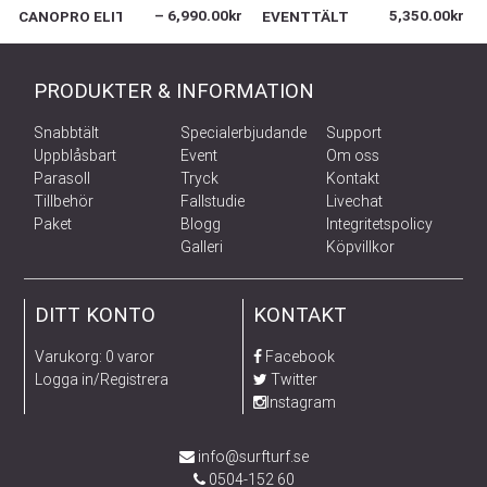
–
6,990.00
kr
5,350.00
kr
CANOPRO ELITE
EVENTTÄLT
PRODUKTER & INFORMATION
Snabbtält
Specialerbjudande
Support
Uppblåsbart
Event
Om oss
Parasoll
Tryck
Kontakt
Tillbehör
Fallstudie
Livechat
Paket
Blogg
Integritetspolicy
Galleri
Köpvillkor
DITT KONTO
KONTAKT
Varukorg: 0 varor
Facebook
Logga in/Registrera
Twitter
Instagram
info@surfturf.se
0504-152 60