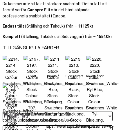
Du kommer inte hitta ett starkare snabbtält! Det är lätt att
förstå varför
Canopro Elite
är det bäst säljande
professionella snabbtältet i Europa.
Endast tält
(Ställning och Takduk) från –
11125kr
Komplett
(Ställning, Takduk och Sidoväggar) från –
15540kr
TILLGÄNGLIG I 6 FÄRGER
Vit
Svart
Royalblå
Silver/Svart
Royalblå/Vit
Röd/Vit