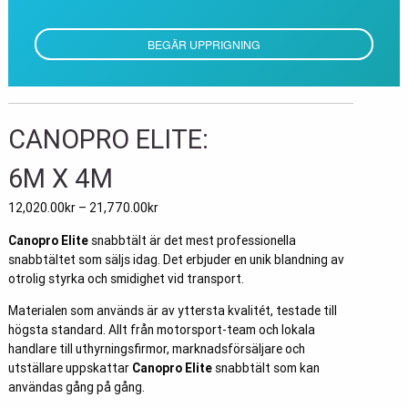
BEGÄR UPPRIGNING
CANOPRO ELITE:
6M X 4M
12,020.00
kr
–
21,770.00
kr
Canopro Elite
snabbtält är det mest professionella
snabbtältet som säljs idag. Det erbjuder en unik blandning av
otrolig styrka och smidighet vid transport.
Materialen som används är av yttersta kvalitét, testade till
högsta standard. Allt från motorsport-team och lokala
handlare till uthyrningsfirmor, marknadsförsäljare och
utställare uppskattar
Canopro Elite
snabbtält som kan
användas gång på gång.