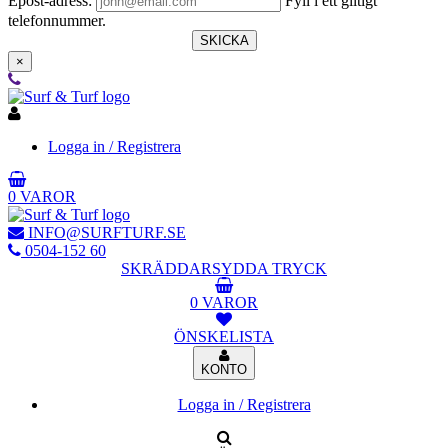
Epost-adress:
Fyll i ett giltigt
telefonnummer.
SKICKA
×
Logga in / Registrera
0 VAROR
INFO@SURFTURF.SE
0504-152 60
SKRÄDDARSYDDA TRYCK
0 VAROR
ÖNSKELISTA
KONTO
Logga in / Registrera