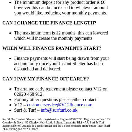
The minimum deposit for any product order is £0
however this can be increased to whatever amount
you would like, reducing your monthly payments.
CAN I CHANGE THE FINANCE LENGTH?
The maximum term is 12 months, this can lowered
which will increase the monthly payments
WHEN WILL FINANCE PAYMENTS START?
Finance payments will start being drawn from your
account only once your Instant Shelter has been
dispatched and delivered.
CAN I PAY MY FINANCE OFF EARLY?
To arrange early repayment please contact V12 on
02920 468 912.
For any other questions please either contact:
V12 –
customerservice@V12finance.com
Surf & Turf –
info@surfturf.co.uk
Surf & Turf Instant Shelters Ltd is registered in England 05877935. Registered office C/O
Crossley & Davis, 52 Chorley New Road, Bolton, Lancashire BL1 4AP. Surf & Turf
Instant Shelters Ltd acts as a credit broker and only offers products from Secure Trust Banl
PLC trading and V12 Finance.