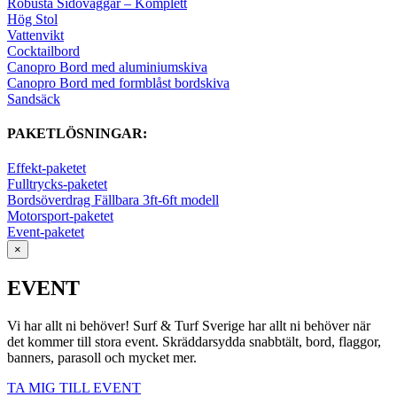
Robusta Sidoväggar – Komplett
Hög Stol
Vattenvikt
Cocktailbord
Canopro Bord med aluminiumskiva
Canopro Bord med formblåst bordskiva
Sandsäck
PAKETLÖSNINGAR:
Effekt-paketet
Fulltrycks-paketet
Bordsöverdrag Fällbara 3ft-6ft modell
Motorsport-paketet
Event-paketet
×
EVENT
Vi har allt ni behöver! Surf & Turf Sverige har allt ni behöver när
det kommer till stora event. Skräddarsydda snabbtält, bord, flaggor,
banners, parasoll och mycket mer.
TA MIG TILL EVENT