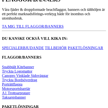
Våra fjäder & droppformade beachflaggor, banners och tälthöljen är
ett perfekt marknadsförings-verktyg både för inomhus och
utomhusbruk.
TA MIG TILL FLAGGOR/BANNERS
DU KANSKE OCKSÅ VILL KIKA IN:
SPECIALERBJUDANDE
TILLBEHÖR
PAKETLÖSNINGAR
FLAGGOR/BANNERS
Snabbtält Kitebanner
Tryckta Logomattor
Canopro Vinklade Sidoväggar
Tryckta Bordsöverdrag
Porträttflagga
Motorsportsbarriär
A1 Trottoarpratare
Taksargsbanner
PAKETLÖSNINGAR