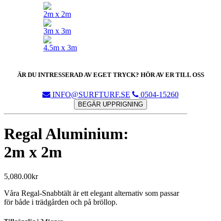
2m x 2m
3m x 3m
4.5m x 3m
ÄR DU INTRESSERAD AV EGET TRYCK? HÖR AV ER TILL OSS
INFO@SURFTURF.SE
0504-15260
BEGÄR UPPRIGNING
Regal Aluminium:
2m x 2m
5,080.00
kr
Våra Regal-Snabbtält är ett elegant alternativ som passar
för både i trädgården och på bröllop.