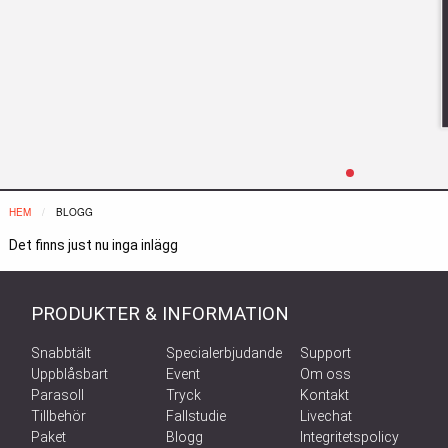
HEM
NUVARANDE:
BLOGG
Det finns just nu inga inlägg
PRODUKTER & INFORMATION
Snabbtält
Specialerbjudande
Support
Uppblåsbart
Event
Om oss
Parasoll
Tryck
Kontakt
Tillbehör
Fallstudie
Livechat
Paket
Blogg
Integritetspolicy