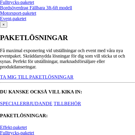
Fulltrycks-paketet
Bordsöverdrag Fällbara 3ft-6ft modell
Motorsport-paketet
Event-paketet
×
PAKETLÖSNINGAR
Få maximal exponering vid utställningar och event med våra nya
eventpaket. Skräddarsydda lösningar för dig som vill sticka ut och
synas. Perfekt för utställningar, marknadsförsäljare eller
produktlanseringar.
TA MIG TILL PAKETLÖSNINGAR
DU KANSKE OCKSÅ VILL KIKA IN:
SPECIALERBJUDANDE
TILLBEHÖR
PAKETLÖSNINGAR:
Effekt-paketet
Fulltrycks-paketet