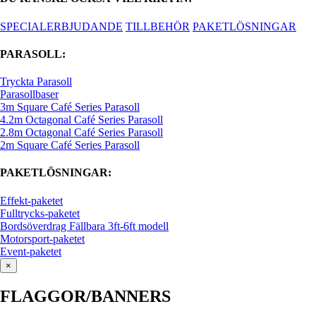
SPECIALERBJUDANDE
TILLBEHÖR
PAKETLÖSNINGAR
PARASOLL:
Tryckta Parasoll
Parasollbaser
3m Square Café Series Parasoll
4.2m Octagonal Café Series Parasoll
2.8m Octagonal Café Series Parasoll
2m Square Café Series Parasoll
PAKETLÖSNINGAR:
Effekt-paketet
Fulltrycks-paketet
Bordsöverdrag Fällbara 3ft-6ft modell
Motorsport-paketet
Event-paketet
×
FLAGGOR/BANNERS