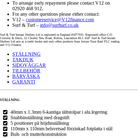
To arrange early repayment please contact V12 on
02920 468 912.
For any other questions please either contact:
V12 –
customerservice@V12finance.com
Surf & Turf –
info@surfturf.co.uk
Surf & Turf Instant Shelters Ltd is registered in England 05877935. Registered office C/O
Crossley & Davis, 52 Chorley New Road, Bolton, Lancashire BL1 4AP. Surf & Turf Instant
Shelters Ltd acts as a credit broker and only offers products from Secure Trust Banl PLC trading
and V12 Finance.
STÄLLNING
TAKDUK
SIDOVÄGGAR
TILLBEHÖR
BÄRVÄSKA
GARANTI
STÄLLNING
40mm x 1.3mm 6-kantiga tältstolpar i alu.legering
Snabbinställning med dragstift
5 positioner på höjdinställning
110mm x 110mm helsvetsad förzinkad fotplatta i stål
Bult- och mutterkonstruktion