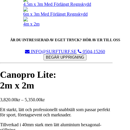
4.5m x 3m Med Förlängt Regnskydd
6m x 3m Med Förlängt Regnskydd
4m x 2m
ÄR DU INTRESSERAD AV EGET TRYCK? HÖR AV ER TILL OSS
INFO@SURFTURF.SE
0504-15260
BEGÄR UPPRIGNING
Canopro Lite:
2m x 2m
3,820.00
kr
–
5,350.00
kr
Ett starkt, lätt och professionellt snabbtält som passar perfekt
för sport, företagsevent och marknader.
Tillverkad i 40mm stark men lätt aluminium hexagonal-
ställning.