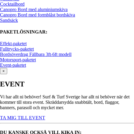
Cocktailbord
Canopro Bord med aluminiumskiva
Canopro Bord med formblåst bordskiva
Sandsäck
PAKETLÖSNINGAR:
Effekt-paketet
Fulltrycks-paketet
Bordsöverdrag Fällbara 3ft-6ft modell
Motorsport-paketet
Event-paketet
×
EVENT
Vi har allt ni behöver! Surf & Turf Sverige har allt ni behöver när det
kommer till stora event. Skräddarsydda snabbtält, bord, flaggor,
banners, parasoll och mycket mer.
TA MIG TILL EVENT
DU KANSKE OCKSÅ VILL KIKA IN: