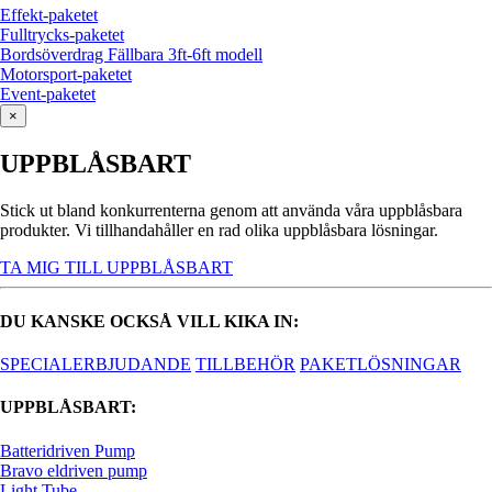
Effekt-paketet
Fulltrycks-paketet
Bordsöverdrag Fällbara 3ft-6ft modell
Motorsport-paketet
Event-paketet
×
UPPBLÅSBART
Stick ut bland konkurrenterna genom att använda våra uppblåsbara
produkter. Vi tillhandahåller en rad olika uppblåsbara lösningar.
TA MIG TILL UPPBLÅSBART
DU KANSKE OCKSÅ VILL KIKA IN:
SPECIALERBJUDANDE
TILLBEHÖR
PAKETLÖSNINGAR
UPPBLÅSBART:
Batteridriven Pump
Bravo eldriven pump
Light Tube