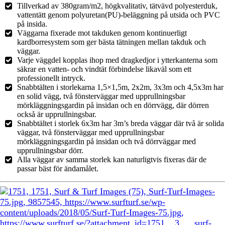
Tillverkad av 380gram/m2, högkvalitativ, tätvävd polyesterduk,
vattentätt genom polyuretan(PU)-beläggning på utsida och PVC
på insida.
Väggarna fixerade mot takduken genom kontinuerligt
kardborresystem som ger bästa tätningen mellan takduk och
väggar.
Varje väggdel kopplas ihop med dragkedjor i ytterkanterna som
säkrar en vatten- och vindtät förbindelse likaväl som ett
professionellt intryck.
Snabbtälten i storlekarna 1,5×1,5m, 2x2m, 3x3m och 4,5x3m har
en solid vägg, två fönsterväggar med upprullningsbar
mörkläggningsgardin på insidan och en dörrvägg, där dörren
också är upprullningsbar.
Snabbtältet i storlek 6x3m har 3m’s breda väggar där två är solida
väggar, två fönsterväggar med upprullningsbar
mörkläggningsgardin på insidan och två dörrväggar med
upprullningsbar dörr.
Alla väggar av samma storlek kan naturligtvis fixeras där de
passar bäst för ändamålet.