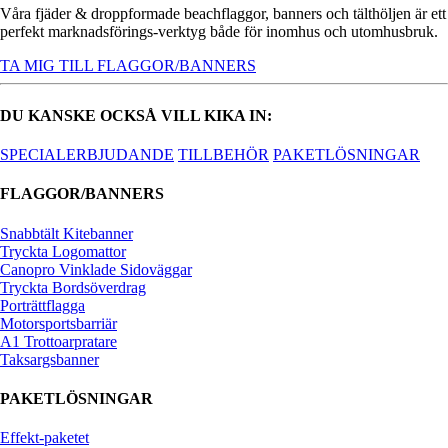
Våra fjäder & droppformade beachflaggor, banners och tälthöljen är ett
perfekt marknadsförings-verktyg både för inomhus och utomhusbruk.
TA MIG TILL FLAGGOR/BANNERS
DU KANSKE OCKSÅ VILL KIKA IN:
SPECIALERBJUDANDE
TILLBEHÖR
PAKETLÖSNINGAR
FLAGGOR/BANNERS
Snabbtält Kitebanner
Tryckta Logomattor
Canopro Vinklade Sidoväggar
Tryckta Bordsöverdrag
Porträttflagga
Motorsportsbarriär
A1 Trottoarpratare
Taksargsbanner
PAKETLÖSNINGAR
Effekt-paketet