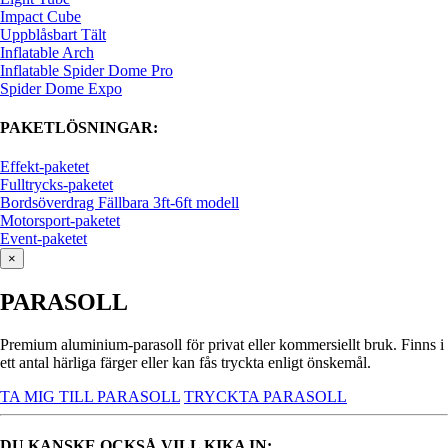
Impact Cube
Uppblåsbart Tält
Inflatable Arch
Inflatable Spider Dome Pro
Spider Dome Expo
PAKETLÖSNINGAR:
Effekt-paketet
Fulltrycks-paketet
Bordsöverdrag Fällbara 3ft-6ft modell
Motorsport-paketet
Event-paketet
×
PARASOLL
Premium aluminium-parasoll för privat eller kommersiellt bruk. Finns i
ett antal härliga färger eller kan fås tryckta enligt önskemål.
TA MIG TILL PARASOLL
TRYCKTA PARASOLL
DU KANSKE OCKSÅ VILL KIKA IN: