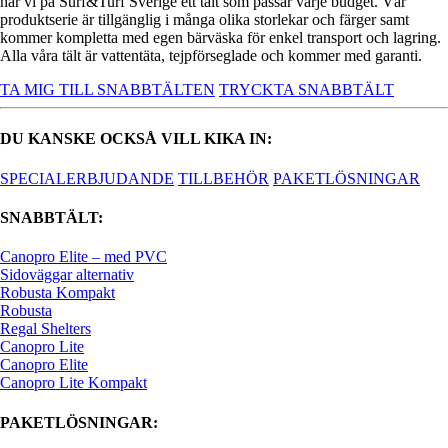
har vi på Surf&Turf Sverige ett tält som passar varje budget. Vår
produktserie är tillgänglig i många olika storlekar och färger samt
kommer kompletta med egen bärväska för enkel transport och lagring.
Alla våra tält är vattentäta, tejpförseglade och kommer med garanti.
TA MIG TILL SNABBTÄLTEN
TRYCKTA SNABBTÄLT
DU KANSKE OCKSÅ VILL KIKA IN:
SPECIALERBJUDANDE
TILLBEHÖR
PAKETLÖSNINGAR
SNABBTÄLT:
Canopro Elite – med PVC
Sidoväggar alternativ
Robusta Kompakt
Robusta
Regal Shelters
Canopro Lite
Canopro Elite
Canopro Lite Kompakt
PAKETLÖSNINGAR: