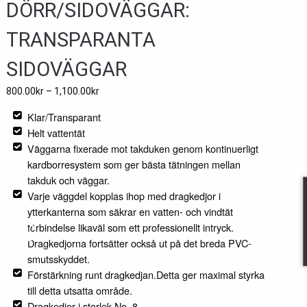
DÖRR/SIDOVÄGGAR:
TRANSPARANTA
EMO
ensåkra
SIDOVÄGGAR
arkuteri
ro Lite
er håller
800.00
kr
–
1,100.00
kr
g kvalitét,
t har
ents hade inte
fekt för
bästa med
detsamma utan
Klar/Transparant
f Sverige är
 att
rf&Turf's
Helt vattentät
, smidigt
vice. Alla
odukter."
Väggarna fixerade mot takduken genom kontinuerligt
upp men
besvaras
kardborresystem som ger bästa tätningen mellan
igt bra
h leverans
takduk och väggar.
LÄS
t."
i tid."
LSTUDIE
Varje väggdel kopplas ihop med dragkedjor i
ytterkanterna som säkrar en vatten- och vindtät
S
LÄS
förbindelse likaväl som ett professionellt intryck.
IE
TUDIE
TUDIER
Dragkedjorna fortsätter också ut på det breda PVC-
smutsskyddet.
Förstärkning runt dragkedjan.Detta ger maximal styrka
till detta utsatta område.
Dragkedjor i storlek No. 8.