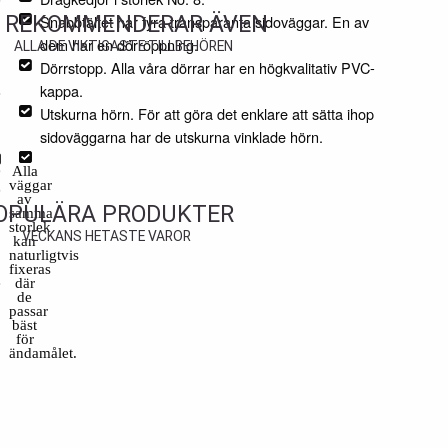
I REKOMMENDERAR ÄVEN
Snabbtältet har fyra transparanta sidoväggar. En av
dem har en dörröppning.
ALLA DE VIKTIGASTE TILLBEHÖREN
Dörrstopp. Alla våra dörrar har en högkvalitativ PVC-
kappa.
Utskurna hörn. För att göra det enklare att sätta ihop
sidoväggarna har de utskurna vinklade hörn.
Alla
väggar
av
OPULÄRA PRODUKTER
samma
storlek
VECKANS HETASTE VAROR
kan
naturligtvis
fixeras
där
de
passar
bäst
för
ändamålet.
BORD