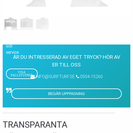
kunder
har
att
säga
om
våra
produkter
och
service.
ÄR DU INTRESSERAD AV EGET TRYCK? HÖR AV
ER TILL OSS
VISA
FALLSTUDIER
INFO@SURFTURF.SE
0504-15260
BEGÄR UPPRIGNING
TRANSPARANTA