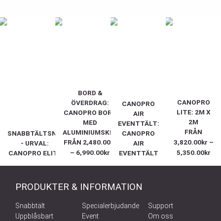
BORD &
CANOPRO
ÖVERDRAG:
CANOPRO
LITE: 2M X
CANOPRO BORD
AIR
2M
MED
EVENTTÄLT:
FRÅN
ALUMINIUMSKIVA
SNABBTÄLTSNABBTÄLT
CANOPRO
FRÅN
2,480.00
kr
3,820.00
kr
–
- URVAL:
AIR
–
6,990.00
kr
5,350.00
kr
CANOPRO ELITE
EVENTTÄLT
PRODUKTER & INFORMATION
Snabbtält
Specialerbjudande
Support
Uppblåsbart
Event
Om oss